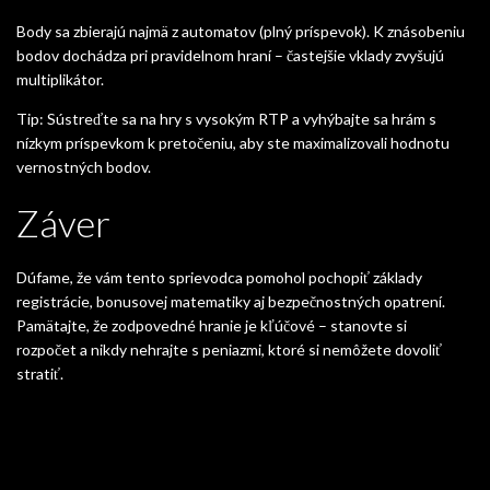
Body sa zbierajú najmä z automatov (plný príspevok). K znásobeniu
bodov dochádza pri pravidelnom hraní – častejšie vklady zvyšujú
multiplikátor.
Tip: Sústreďte sa na hry s vysokým RTP a vyhýbajte sa hrám s
nízkym príspevkom k pretočeniu, aby ste maximalizovali hodnotu
vernostných bodov.
Záver
Dúfame, že vám tento sprievodca pomohol pochopiť základy
registrácie, bonusovej matematiky aj bezpečnostných opatrení.
Pamätajte, že zodpovedné hranie je kľúčové – stanovte si
rozpočet a nikdy nehrajte s peniazmi, ktoré si nemôžete dovoliť
stratiť.