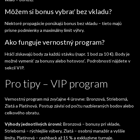
Môžem si bonus vybrať bez vkladu?
Niektoré propagácie ponúkajú bonus bez vkladu – tieto majú
prísne podmienky a maximálny limit výhry.
Ako funguje vernostný program?
Hráči získavajú body za každú stávku (napr. 1 bod za 10 €). Body je
možné vymeniť za bonusy alebo hotovosť. Podrobnosti nájdete v
sekcii VIP.
Pro tipy – VIP program
Vernostný program má zvyčajne 4 úrovne: Bronzová, Strieborná,
Zlatá a Platinová. Postup závisí od počtu nazbieraných bodov alebo
celkového obratu.
Výhody jednotlivých úrovní:
Bronzová – bonusy pri vklade,
Strieborná – rýchlejšie výbery, Zlatá – osobný manažér a vyššie
limity, Platinová – cashback až 15 % a exkluzívne turnaje.