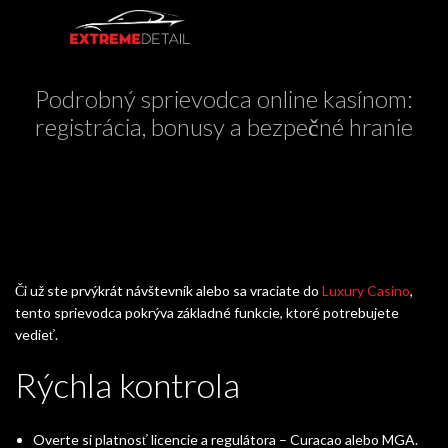
Podrobný sprievodca online kasínom:
registrácia, bonusy a bezpečné hranie


Či už ste prvýkrát návštevník alebo sa vraciate do
Luxury Casino
,
tento sprievodca pokrýva základné funkcie, ktoré potrebujete
vedieť.
Rýchla kontrola
Overte si platnosť licencie a regulátora – Curacao alebo MGA.