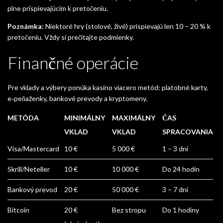
plne prispievajúcim k pretočeniu.
Poznámka:
Niektoré hry (stolové, živé) prispievajú len 10 – 20 % k
pretočeniu. Vždy si prečítajte podmienky.
Finančné operácie
Pre vklady a výbery ponúka kasíno viacero metód: platobné karty,
e‑peňaženky, bankové prevody a kryptomeny.
METÓDA
MINIMÁLNY
MAXIMÁLNY
ČAS
VKLAD
VKLAD
SPRACOVANIA
Visa/Mastercard
10 €
5 000 €
1 – 3 dni
Skrill/Neteller
10 €
10 000 €
Do 24 hodín
Bankový prevod
20 €
50 000 €
3 – 7 dní
Bitcoin
20 €
Bez stropu
Do 1 hodiny