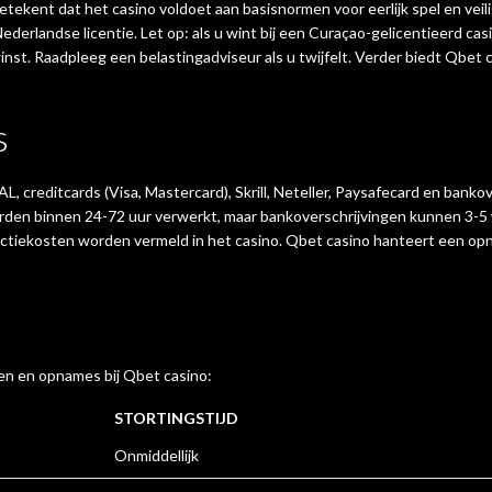
tekent dat het casino voldoet aan basisnormen voor eerlijk spel en veil
erlandse licentie. Let op: als u wint bij een Curaçao-gelicentieerd casi
st. Raadpleeg een belastingadviseur als u twijfelt. Verder biedt Qbet 
s
 creditcards (Visa, Mastercard), Skrill, Neteller, Paysafecard en banko
en binnen 24-72 uur verwerkt, maar bankoverschrijvingen kunnen 3-5 we
ransactiekosten worden vermeld in het casino. Qbet casino hanteert een 
gen en opnames bij Qbet casino:
STORTINGSTIJD
Onmiddellijk