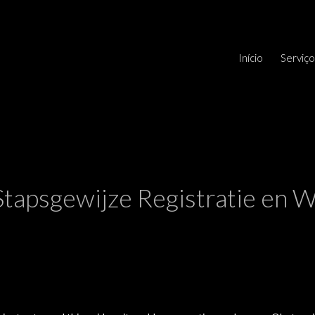
Início
Serviço
Stapsgewijze Registratie en 

