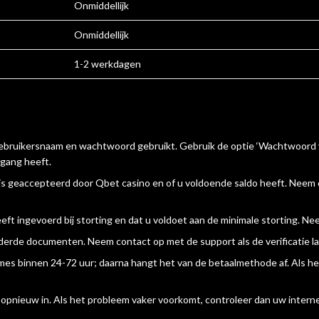
Onmiddellijk
Onmiddellijk
1-2 werkdagen
 gebruikersnaam en wachtwoord gebruikt. Gebruik de optie ‘Wachtwoor
egang heeft.
s geaccepteerd door Qbet casino en of u voldoende saldo heeft. Neem 
t ingevoerd bij storting en dat u voldoet aan de minimale storting. Nee
uderde documenten. Neem contact op met de support als de verificatie la
s binnen 24-72 uur; daarna hangt het van de betaalmethode af. Als he
 opnieuw in. Als het probleem vaker voorkomt, controleer dan uw inter