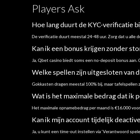
Players Ask
Hoe lang duurt de KYC-verificatie b
De verificatie duurt meestal 24-48 uur. Zorg dat u all
Kan ik een bonus krijgen zonder sto
Ja, Qbet casino biedt soms een no-deposit bonus aan. 
Welke spellen zijn uitgesloten va
Gokkasten dragen meestal 100% bij, maar tafelspellen z
Wat is het maximale bedrag dat ik
Het maximale opnamebedrag per maand is €16.000 voor s
Kan ik mijn account tijdelijk deactiv
Ja, u kunt een time-out instellen via ‘Verantwoord spel