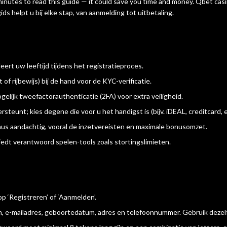
 minutes to read this guide — it could save you time and money. Qbet casi
s helpt u bij elke stap, van aanmelding tot uitbetaling.
eert uw leeftijd tijdens het registratieproces.
of rijbewijs) bij de hand voor de KYC-verificatie.
elijk tweefactorauthenticatie (2FA) voor extra veiligheid.
eunt; kies degene die voor u het handigst is (bijv. iDEAL, creditcard, e
s aandachtig, vooral de inzetvereisten en maximale bonusomzet.
iedt verantwoord spelen-tools zoals stortingslimieten.
p ‘Registreren’ of ‘Aanmelden’.
am, e-mailadres, geboortedatum, adres en telefoonnummer. Gebruik dezel