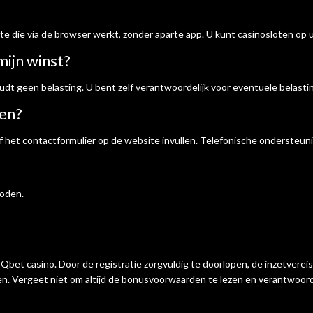
e die via de browser werkt, zonder aparte app. U kunt casinosloten op 
mijn winst?
udt geen belasting. U bent zelf verantwoordelijk voor eventuele belasti
ken?
of het contactformulier op de website invullen. Telefonische ondersteuni
hoden.
Qbet casino. Door de registratie zorgvuldig te doorlopen, de inzetverei
elen. Vergeet niet om altijd de bonusvoorwaarden te lezen en verantwoo