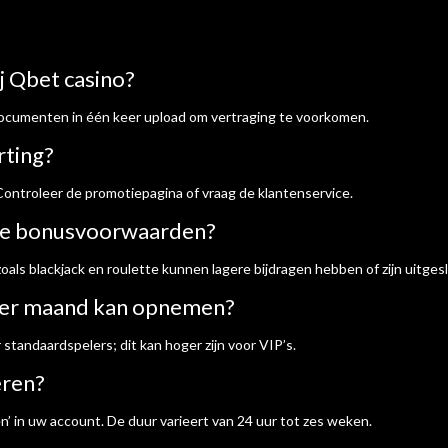
ij Qbet casino?
e documenten in één keer upload om vertraging te voorkomen.
rting?
Controleer de promotiepagina of vraag de klantenservice.
n de bonusvoorwaarden?
oals blackjack en roulette kunnen lagere bijdragen hebben of zijn uitg
 per maand kan opnemen?
tandaardspelers; dit kan hoger zijn voor VIP’s.
eren?
en’ in uw account. De duur varieert van 24 uur tot zes weken.