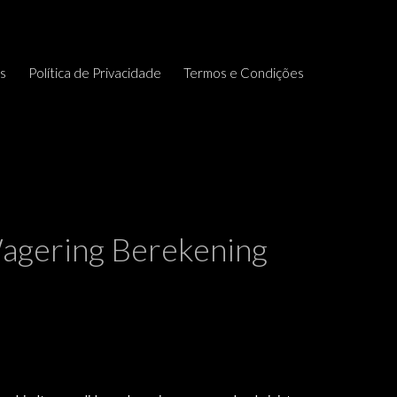
Skip
s
Política de Privacidade
Termos e Condições
to
content
Wagering Berekening