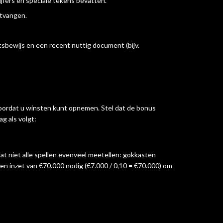
jfers en speciale tekens bevatten.
ntvangen.
tsbewijs en een recent nuttig document (bijv.
voordat u winsten kunt opnemen. Stel dat de bonus
g als volgt:
t niet alle spellen evenveel meetellen: gokkasten
 een inzet van €70.000 nodig (€7.000 / 0,10 = €70.000) om