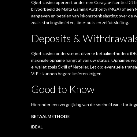
Qbet casino opereert onder een Curaçao-licentie. Dit be
bijvoorbeeld de Malta Gaming Authority (MGA) of een Ned
aangeven en betalen van inkomstenbelasting over de win
zoals stortingslimieten, time-outs en zelfuitsluiting.
Deposits & Withdrawal
Qbet casino ondersteunt diverse betaalmethoden: iDEAL,
maximale opname hangt af van uw status. Opnames word
e-wallet zoals Skrill of Neteller. Let op: eventuele t
VIP’s kunnen hogere limieten krijgen.
Good to Know
Hieronder een vergelijking van de snelheid van stortin
BETAALMETHODE
iDEAL