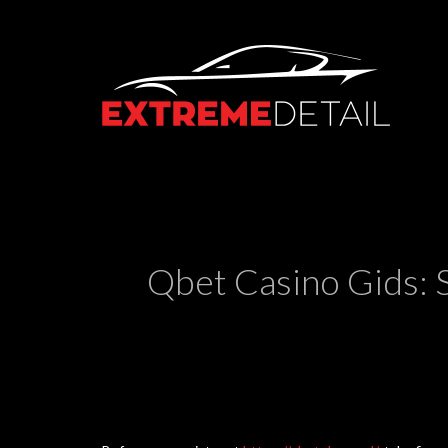
Qbet Casino Gids: 