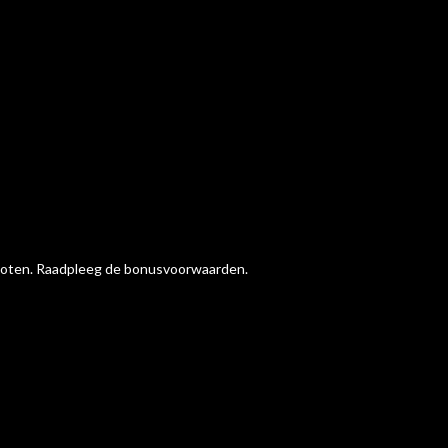
esloten. Raadpleeg de bonusvoorwaarden.