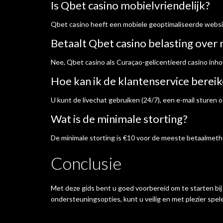
Is Qbet casino mobielvriendelijk?
Qbet casino heeft een mobiele geoptimaliseerde websit
Betaalt Qbet casino belasting over 
Nee, Qbet casino als Curaçao-gelicentieerd casino inho
Hoe kan ik de klantenservice berei
U kunt de livechat gebruiken (24/7), een e-mail sturen 
Wat is de minimale storting?
De minimale storting is €10 voor de meeste betaalmet
Conclusie
Met deze gids bent u goed voorbereid om te starten bij 
ondersteuningsopties, kunt u veilig en met plezier sp