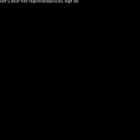
idt u door het registratieproces, legt de