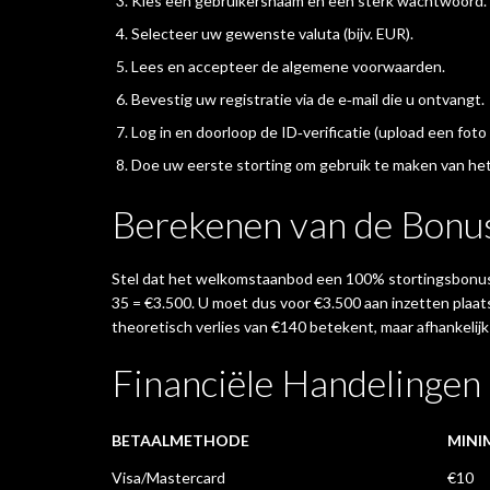
Kies een gebruikersnaam en een sterk wachtwoord.
Selecteer uw gewenste valuta (bijv. EUR).
Lees en accepteer de algemene voorwaarden.
Bevestig uw registratie via de e‑mail die u ontvangt.
Log in en doorloop de ID‑verificatie (upload een foto
Doe uw eerste storting om gebruik te maken van h
Berekenen van de Bonu
Stel dat het welkomstaanbod een 100% stortingsbonus t
35 = €3.500. U moet dus voor €3.500 aan inzetten plaa
theoretisch verlies van €140 betekent, maar afhankelijk
Financiële Handelingen
BETAALMETHODE
MINI
Visa/Mastercard
€10