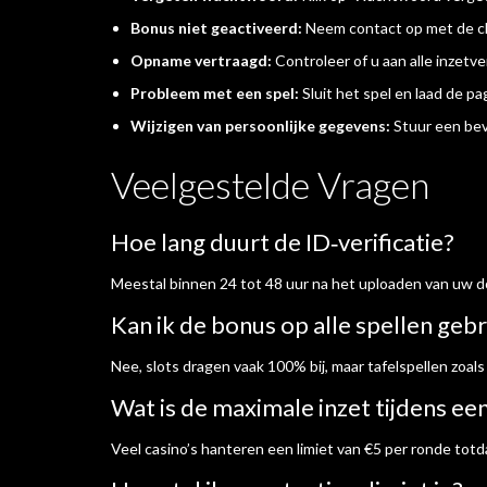
Bonus niet geactiveerd:
Neem contact op met de ch
Opname vertraagd:
Controleer of u aan alle inzetv
Probleem met een spel:
Sluit het spel en laad de p
Wijzigen van persoonlijke gegevens:
Stuur een beve
Veelgestelde Vragen
Hoe lang duurt de ID‑verificatie?
Meestal binnen 24 tot 48 uur na het uploaden van uw 
Kan ik de bonus op alle spellen geb
Nee, slots dragen vaak 100% bij, maar tafelspellen zoal
Wat is de maximale inzet tijdens ee
Veel casino’s hanteren een limiet van €5 per ronde totda