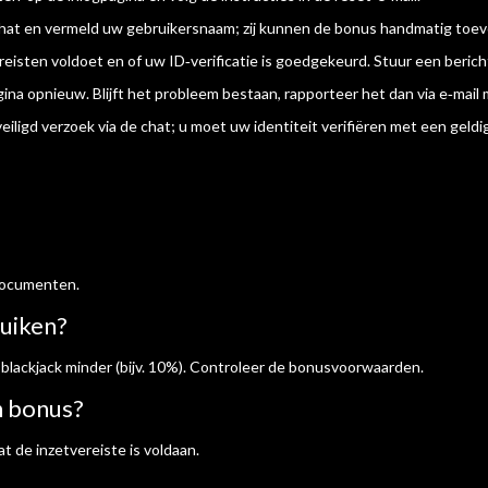
at en vermeld uw gebruikersnaam; zij kunnen de bonus handmatig toe
ereisten voldoet en of uw ID‑verificatie is goedgekeurd. Stuur een berich
agina opnieuw. Blijft het probleem bestaan, rapporteer het dan via e‑mai
iligd verzoek via de chat; u moet uw identiteit verifiëren met een geld
documenten.
ruiken?
s blackjack minder (bijv. 10%). Controleer de bonusvoorwaarden.
n bonus?
t de inzetvereiste is voldaan.