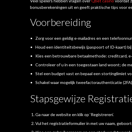
Veel spelers hebben vragen over
Qbet casino
voordat z
bonusberekeningen uit en geeft praktische tips voor ee
Voorbereiding
Zorg voor een geldig e‑mailadres en een telefoonnum
Houd een identiteitsbewijs (paspoort of ID‑kaart) bi
Kies een betrouwbare betaalmethode: creditcard, e‑w
Controleer of u in een toegestaan land woont; de mee
Stel een budget vast en bepaal een stortinglimiet vo
Schakel waar mogelijk tweefactorauthenticatie (2FA) i
Stapsgewijze Registrati
Ga naar de website en klik op ‘Registreren’.
Vul het registratieformulier in met uw naam, geboo