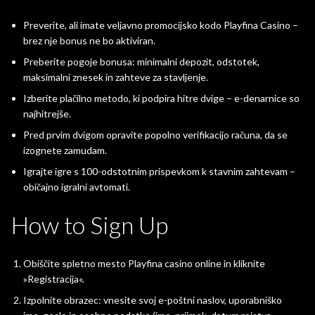
Preverite, ali imate veljavno promocijsko kodo Playfina Casino –
brez nje bonus ne bo aktiviran.
Preberite pogoje bonusa: minimalni depozit, odstotek,
maksimalni znesek in zahteve za stavljenje.
Izberite plačilno metodo, ki podpira hitre dvige – e-denarnice so
najhitrejše.
Pred prvim dvigom opravite popolno verifikacijo računa, da se
izognete zamudam.
Igrajte igre s 100-odstotnim prispevkom k stavnim zahtevam –
običajno igralni avtomati.
How to Sign Up
Obiščite spletno mesto Playfina casino online in kliknite
»Registracija«.
Izpolnite obrazec: vnesite svoj e-poštni naslov, uporabniško