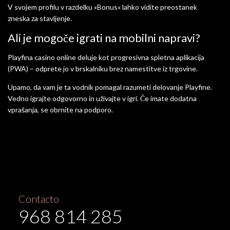
V svojem profilu v razdelku »Bonus« lahko vidite preostanek
zneska za stavljenje.
Ali je mogoče igrati na mobilni napravi?
Playfina casino online deluje kot progresivna spletna aplikacija
(PWA) – odprete jo v brskalniku brez namestitve iz trgovine.
Upamo, da vam je ta vodnik pomagal razumeti delovanje Playfine.
Vedno igrajte odgovorno in uživajte v igri. Če imate dodatna
vprašanja, se obrnite na podporo.
Contacto
968 814 285