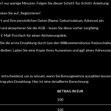
rt nur wenige Minuten. Folgen Sie dieser Schritt-für-Schritt-Anleitung:
cken Sie auf „Registrieren“.
rt und Ihre persönlichen Daten (Name, Geburtsdatum, Adresse) ein.
 und akzeptieren Sie die AGB – lesen Sie diese vorher sorgfältig.
 E-Mail-Postfach für einen Aktivierungslink.
Sie die erste Einzahlung durch (um den Willkommensbonus freizuschalten
ießen: Laden Sie eine Kopie Ihres Ausweises und ggf. eines Adressnac
entscheidend, um zu wissen, wann Sie Bonusgewinne auszahlen lassen 
g plus Einzahlung. Hier ist eine detaillierte Berechnung:
BETRAG IN EUR
100
100