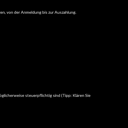
utzen, von der Anmeldung bis zur Auszahlung.
licherweise steuerpflichtig sind (Tipp: Klären Sie