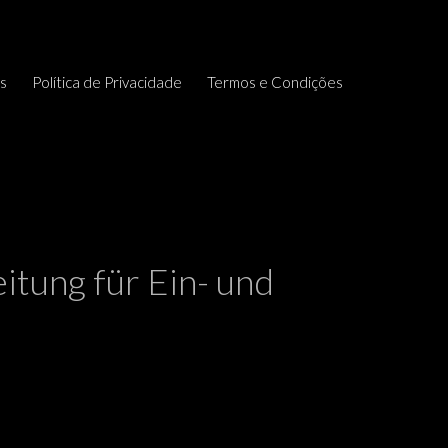
Skip
s
Política de Privacidade
Termos e Condições
to
content
itung für Ein- und