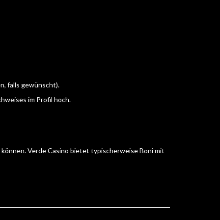
, falls gewünscht).
hweises im Profil hoch.
können. Verde Casino bietet typischerweise Boni mit