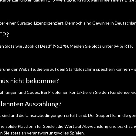
ter einer Curacao-Lizenz lizenziert. Dennoch sind Gewinne in Deutschlan
TP?
ten Slots wie „Book of Dead“ (96,2 %). Meiden Sie Slots unter 94 % RTP.
ung der Website, die Sie auf dem Startbildschirm speichern können – si
onus nicht bekomme?
ahlungen und Codes. Bei Problemen kontaktieren Sie den Kundenservic
elehnten Auszahlung?
ht sind und die Umsatzbedingungen erfüllt sind. Der Support kann die g
e solide Plattform für Spieler, die Wert auf Abwechslung und praktisch
n Sie stets an verantwortungsvolles Spielen.