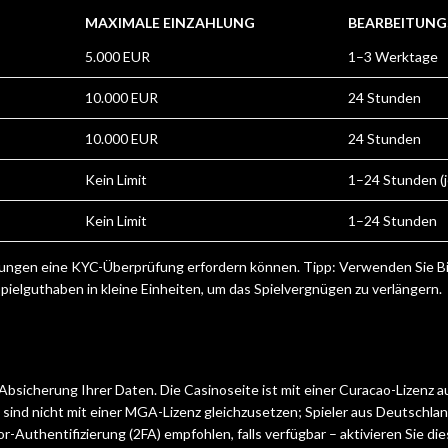
MAXIMALE EINZAHLUNG
BEARBEITUNG
5.000 EUR
1–3 Werktage
10.000 EUR
24 Stunden
10.000 EUR
24 Stunden
Kein Limit
1–24 Stunden (
Kein Limit
1–24 Stunden
lungen eine KYC-Überprüfung erfordern können. Tipp: Verwenden Sie Bit
Spielguthaben in kleine Einheiten, um das Spielvergnügen zu verlängern.
bsicherung Ihrer Daten. Die Casinoseite ist mit einer Curacao-Lizenz 
sind nicht mit einer MGA-Lizenz gleichzusetzen; Spieler aus Deutschla
Authentifizierung (2FA) empfohlen, falls verfügbar – aktivieren Sie di