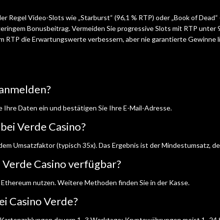
er Regel Video-Slots wie „Starburst“ (96,1 % RTP) oder „Book of Dead“ 
 geringem Bonusbeitrag. Vermeiden Sie progressive Slots mit RTP unter 9
m RTP die Erwartungswerte verbessern, aber nie garantierte Gewinne li
o anmelden?
ie Ihre Daten ein und bestätigen Sie Ihre E-Mail-Adresse.
bei Verde Casino?
 dem Umsatzfaktor (typisch 35x). Das Ergebnis ist der Mindestumsatz, d
 Verde Casino verfügbar?
und Ethereum nutzen. Weitere Methoden finden Sie in der Kasse.
ei Casino Verde?
ar; Kartenzahlungen dauern 1–3 Werktage; Kryptowährungen meist 1–24