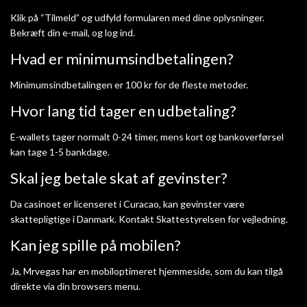
Klik på “Tilmeld” og udfyld formularen med dine oplysninger.
Bekræft din e-mail, og log ind.
Hvad er minimumsindbetalingen?
Minimumsindbetalingen er 100 kr for de fleste metoder.
Hvor lang tid tager en udbetaling?
E-wallets tager normalt 0-24 timer, mens kort og bankoverførsel
kan tage 1-5 bankdage.
Skal jeg betale skat af gevinster?
Da casinoet er licenseret i Curacao, kan gevinster være
skattepligtige i Danmark. Kontakt Skattestyrelsen for vejledning.
Kan jeg spille på mobilen?
Ja, Mrvegas har en mobiloptimeret hjemmeside, som du kan tilgå
direkte via din browsers menu.