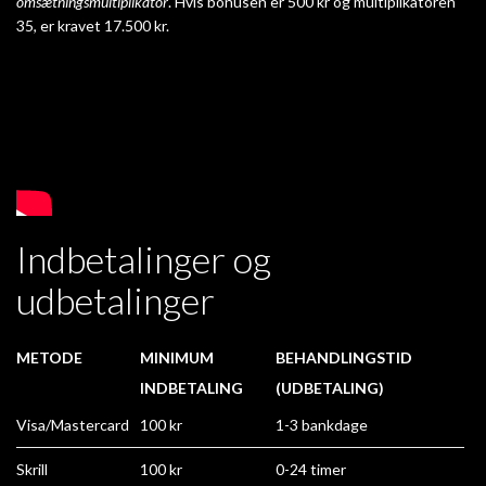
omsætningsmultiplikator
. Hvis bonusen er 500 kr og multiplikatoren
35, er kravet 17.500 kr.
Indbetalinger og
udbetalinger
METODE
MINIMUM
BEHANDLINGSTID
INDBETALING
(UDBETALING)
Visa/Mastercard
100 kr
1-3 bankdage
Skrill
100 kr
0-24 timer