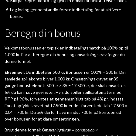
Klik på “Opret konto” og tjek din e-mail for bekræftelseslinket.
Log ind og gennemfør din første indbetaling for at aktivere
bonus.
Beregn din bonus
Velkomstbonussen er typisk en indbetalingsmatch på 100% op til
1.000 kr. For at beregne din bonus og omsætningskrav følger du
denne formel:
Eksempel:
Du indbetaler 500 kr. Bonussen er 100% = 500 kr. Din
samlede spillekonto bliver 1.000 kr. Omsætningskravet er 35
gange bonusbeløbet: 500 kr × 35 = 17.500 kr, der skal omsættes,
før du kan hæve gevinster. Hvis du spiller spilleautomater med
RTP på 96%, forventes et gennemsnitligt tab på 4% pr. indsats.
For at opfylde kravet på 17.500 kr er det forventede tab 17.500 ×
0,04 = 700 kr. Du bør derfor have mindst 700 kr på kontoen ud
over bonusen for at klare omsætningen.
Brug denne formel:
Omsætningskrav = bonusbeløb ×