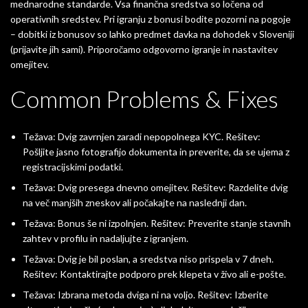
mednarodne standarde. Vsa finančna sredstva so ločena od
operativnih sredstev. Pri igranju z bonusi bodite pozorni na pogoje
– dobitki iz bonusov so lahko predmet davka na dohodek v Sloveniji
(prijavite jih sami). Priporočamo odgovorno igranje in nastavitev
omejitev.
Common Problems & Fixes
Težava: Dvig zavrnjen zaradi nepopolnega KYC. Rešitev:
Pošljite jasno fotografijo dokumenta in preverite, da se ujema z
registracijskimi podatki.
Težava: Dvig presega dnevno omejitev. Rešitev: Razdelite dvig
na več manjših zneskov ali počakajte na naslednji dan.
Težava: Bonus še ni izpolnjen. Rešitev: Preverite stanje stavnih
zahtev v profilu in nadaljujte z igranjem.
Težava: Dvig je bil poslan, a sredstva niso prispela v 7 dneh.
Rešitev: Kontaktirajte podporo prek klepeta v živo ali e-pošte.
Težava: Izbrana metoda dviga ni na voljo. Rešitev: Izberite