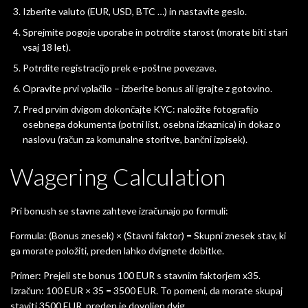
Izberite valuto (EUR, USD, BTC …) in nastavite geslo.
Sprejmite pogoje uporabe in potrdite starost (morate biti stari
vsaj 18 let).
Potrdite registracijo prek e-poštne povezave.
Opravite prvi vplačilo – izberite bonus ali igrajte z gotovino.
Pred prvim dvigom dokončajte KYC: naložite fotografijo
osebnega dokumenta (potni list, osebna izkaznica) in dokaz o
naslovu (račun za komunalne storitve, bančni izpisek).
Wagering Calculation
Pri bonush se stavne zahteve izračunajo po formuli:
Formula: (Bonus znesek) × (Stavni faktor) = Skupni znesek stav, ki
ga morate položiti, preden lahko dvignete dobitke.
Primer: Prejeli ste bonus 100 EUR s stavnim faktorjem x35.
Izračun: 100 EUR × 35 = 3500 EUR. To pomeni, da morate skupaj
staviti 3500 EUR, preden je dovoljen dvig.