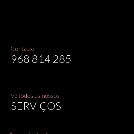
Contacto
968 814 285
Vê todos os nossos
SERVIÇOS