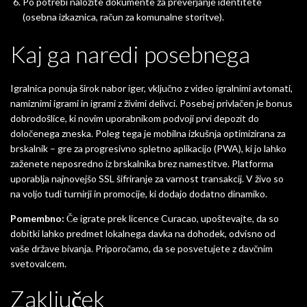
Po potrebi naložite dokumente za preverjanje identitete
(osebna izkaznica, račun za komunalne storitve).
Kaj ga naredi posebnega
Igralnica ponuja širok nabor iger, vključno z video igralnimi avtomati,
namiznimi igrami in igrami z živimi delivci. Posebej privlačen je bonus
dobrodošlice, ki novim uporabnikom podvoji prvi depozit do
določenega zneska. Poleg tega je mobilna izkušnja optimizirana za
brskalnik – gre za progresivno spletno aplikacijo (PWA), ki jo lahko
zaženete neposredno iz brskalnika brez namestitve. Platforma
uporablja najnovejšo SSL šifriranje za varnost transakcij. V živo so
na voljo tudi turnirji in promocije, ki dodajo dodatno dinamiko.
Pomembno:
Če igrate prek licence Curacao, upoštevajte, da so
dobitki lahko predmet lokalnega davka na dohodek, odvisno od
vaše države bivanja. Priporočamo, da se posvetujete z davčnim
svetovalcem.
Zaključek