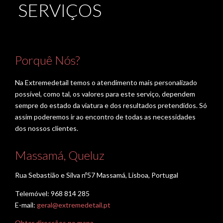
SERVIÇOS
Porquê Nós?
Na Extremedetail temos o atendimento mais personalizado
possível, como tal, os valores para este serviço, dependem
sempre do estado da viatura e dos resultados pretendidos. Só
assim poderemos ir ao encontro de todas as necessidades
dos nossos clientes.
Massamá, Queluz
Rua Sebastião e Silva nº57 Massamá, Lisboa, Portugal
Telemóvel: 968 814 285
E-mail:
geral@extremedetail.pt
Obter direcções no mapa
→