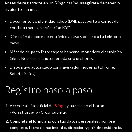
Antes de registrarte en un Slingo casino, asegúrate de tener lo
siguiente a mano:
Documento de identidad válido (DNI, pasaporte o carnet de
conducir) para la verificación KYC.
Dirección de correo electrónico activa y acceso a tu teléfono
móvil.
Método de pago listo: tarjeta bancaria, monedero electrónico
(Skrill, Neteller) o criptomoneda si lo prefieres.
Dispositivo actualizado con navegador moderno (Chrome,
Safari, Firefox).
Registro paso a paso
Accede al sitio oficial de
Slingo
y haz clic en el botón
«Registrarse» o «Crear cuenta».
Completa el formulario con tus datos personales: nombre
completo, fecha de nacimiento, dirección y país de residencia.