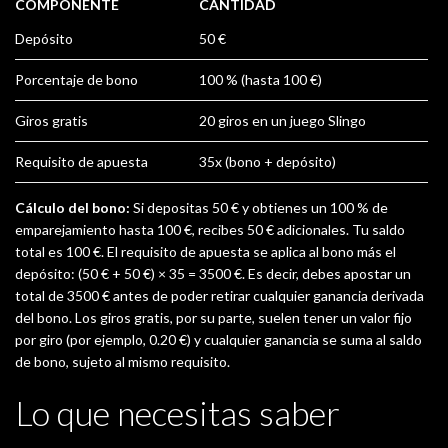
COMPONENTE
CANTIDAD
Depósito
50 €
Porcentaje de bono
100 % (hasta 100 €)
Giros gratis
20 giros en un juego Slingo
Requisito de apuesta
35x (bono + depósito)
Cálculo del bono:
Si depositas 50 € y obtienes un 100 % de
emparejamiento hasta 100 €, recibes 50 € adicionales. Tu saldo
total es 100 €. El requisito de apuesta se aplica al bono más el
depósito: (50 € + 50 €) × 35 = 3500 €. Es decir, debes apostar un
total de 3500 € antes de poder retirar cualquier ganancia derivada
del bono. Los giros gratis, por su parte, suelen tener un valor fijo
por giro (por ejemplo, 0.20 €) y cualquier ganancia se suma al saldo
de bono, sujeto al mismo requisito.
Lo que necesitas saber