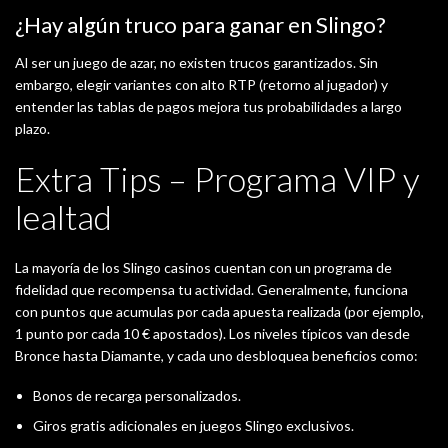
¿Hay algún truco para ganar en Slingo?
Al ser un juego de azar, no existen trucos garantizados. Sin
embargo, elegir variantes con alto RTP (retorno al jugador) y
entender las tablas de pagos mejora tus probabilidades a largo
plazo.
Extra Tips – Programa VIP y
lealtad
La mayoría de los Slingo casinos cuentan con un programa de
fidelidad que recompensa tu actividad. Generalmente, funciona
con puntos que acumulas por cada apuesta realizada (por ejemplo,
1 punto por cada 10 € apostados). Los niveles típicos van desde
Bronce hasta Diamante, y cada uno desbloquea beneficios como:
Bonos de recarga personalizados.
Giros gratis adicionales en juegos Slingo exclusivos.