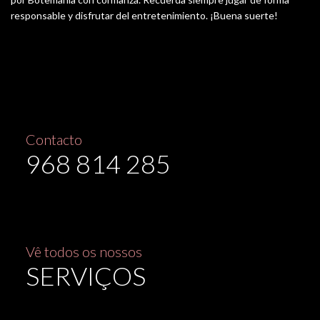
responsable y disfrutar del entretenimiento. ¡Buena suerte!
Contacto
968 814 285
Vê todos os nossos
SERVIÇOS