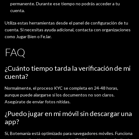
permanente. Durante ese tiempo no podrás acceder a tu
cuenta.
Utiliza estas herramientas desde el panel de configuración de tu
cuenta. Si necesitas ayuda adicional, contacta con organizaciones
como Jugar Bien o FeJar.
FAQ
¿Cuánto tiempo tarda la verificación de mi
cuenta?
Normalmente, el proceso KYC se completa en 24-48 horas,
aunque puede alargarse si los documentos no son claros.
Asegúrate de enviar fotos nítidas.
¿Puedo jugar en mi móvil sin descargar una
app?
Sí, Botemania está optimizado para navegadores móviles. Funciona