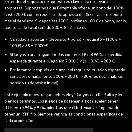
Entender el requisito de apuesta es clave para no llevarte
sorpresas. Supongamos que Botemania ofrece un bono del 100%
hasta 200 € con un requisito de apuesta de 35x el valor del bono
más el depósito. Si depositas 100 €, obtienes 100 € de bono, por lo
que tu saldo total será de 200 €. El cálculo es:
Cantidad a apostar = (depósito + bono) × requisito = (100 € +
100 €) × 35 = 7.000 €.
Si juegas a una tragamonedas con un RTP del 96 %, la pérdida
esperada durante el juego es: 7.000 € × (1 – 0,96) = 280 €.
Por lo tanto, después de cumplir el requisito, tu saldo esperado
sería aproximadamente 200 € – 280 € = -80 € (es decir, habrías
perdido tu depósito inicial).
Este ejemplo muestra que debes elegir juegos con RTP alto y leer
bien los términos. Los juegos de botemania slots suelen tener
RTP entre 94% y 97%, mientras que el botemania bingo puede
tener un RTP fijo. Siempre verifica las condiciones específicas de
cada promoción.