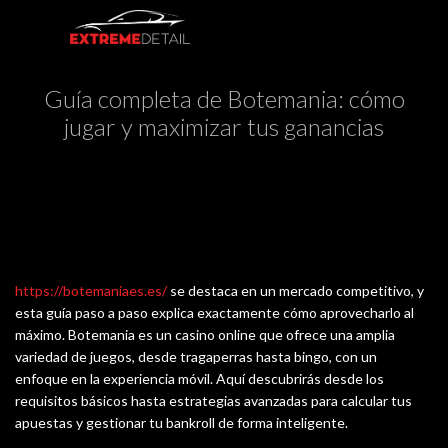
Guía completa de Botemania: cómo
jugar y maximizar tus ganancias


https://botemaniaes.es/
se destaca en un mercado competitivo, y
esta guía paso a paso explica exactamente cómo aprovecharlo al
máximo. Botemania es un casino online que ofrece una amplia
variedad de juegos, desde tragaperras hasta bingo, con un
enfoque en la experiencia móvil. Aquí descubrirás desde los
requisitos básicos hasta estrategias avanzadas para calcular tus
apuestas y gestionar tu bankroll de forma inteligente.