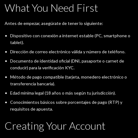
What You Need First
Antes de empezar, asegúrate de tener lo siguiente:
Dispositivo con conexión a internet estable (PC, smartphone o
tablet).
Dirección de correo electrónico válida y número de teléfono.
Documento de identidad oficial (DNI, pasaporte o carnet de
conducir) para la verificación KYC.
Método de pago compatible (tarjeta, monedero electrónico o
transferencia bancaria).
Edad mínima legal (18 años o más según tu jurisdicción).
Conocimientos básicos sobre porcentajes de pago (RTP) y
requisitos de apuesta.
Creating Your Account