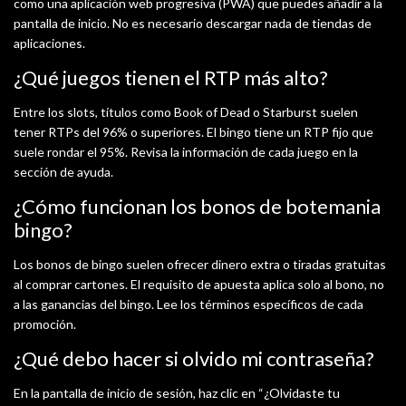
como una aplicación web progresiva (PWA) que puedes añadir a la
pantalla de inicio. No es necesario descargar nada de tiendas de
aplicaciones.
¿Qué juegos tienen el RTP más alto?
Entre los slots, títulos como Book of Dead o Starburst suelen
tener RTPs del 96% o superiores. El bingo tiene un RTP fijo que
suele rondar el 95%. Revisa la información de cada juego en la
sección de ayuda.
¿Cómo funcionan los bonos de botemania
bingo?
Los bonos de bingo suelen ofrecer dinero extra o tiradas gratuitas
al comprar cartones. El requisito de apuesta aplica solo al bono, no
a las ganancias del bingo. Lee los términos específicos de cada
promoción.
¿Qué debo hacer si olvido mi contraseña?
En la pantalla de inicio de sesión, haz clic en “¿Olvidaste tu