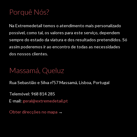
Porquê Nós?
Na Extremedetail temos o atendimento mais personalizado
possível, como tal, os valores para este serviço, dependem
sempre do estado da viatura e dos resultados pretendidos. Só
assim poderemos ir ao encontro de todas as necessidades
dos nossos clientes.
Massamá, Queluz
Rua Sebastião e Silva nº57 Massamá, Lisboa, Portugal
Telemóvel: 968 814 285
E-mail:
geral@extremedetail.pt
Obter direcções no mapa
→