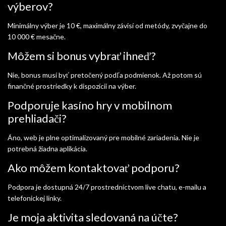
výberov?
Minimálny výber je 10 €, maximálny závisí od metódy, zvyčajne do
10 000 € mesačne.
Môžem si bonus vybrať ihneď?
Nie, bonus musí byť pretočený podľa podmienok. Až potom sú
finančné prostriedky k dispozícii na výber.
Podporuje kasíno hry v mobilnom
prehliadači?
Áno, web je plne optimalizovaný pre mobilné zariadenia. Nie je
potrebná žiadna aplikácia.
Ako môžem kontaktovať podporu?
Podpora je dostupná 24/7 prostredníctvom live chatu, e-mailu a
telefonickej linky.
Je moja aktivita sledovaná na účte?