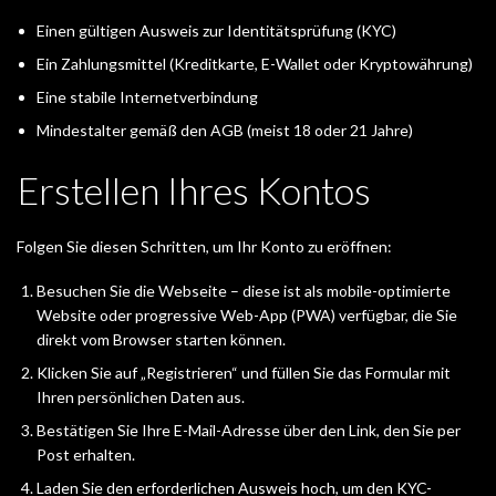
Einen gültigen Ausweis zur Identitätsprüfung (KYC)
Ein Zahlungsmittel (Kreditkarte, E-Wallet oder Kryptowährung)
Eine stabile Internetverbindung
Mindestalter gemäß den AGB (meist 18 oder 21 Jahre)
Erstellen Ihres Kontos
Folgen Sie diesen Schritten, um Ihr Konto zu eröffnen:
Besuchen Sie die Webseite – diese ist als mobile-optimierte
Website oder progressive Web-App (PWA) verfügbar, die Sie
direkt vom Browser starten können.
Klicken Sie auf „Registrieren“ und füllen Sie das Formular mit
Ihren persönlichen Daten aus.
Bestätigen Sie Ihre E-Mail-Adresse über den Link, den Sie per
Post erhalten.
Laden Sie den erforderlichen Ausweis hoch, um den KYC-