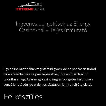
Ingyenes pörgetések az Energy
Casino-nál – Teljes útmutató


Egy online kaszinóban regisztrálni gyors, de ha pontosan tudod,
mire számíthatsz az egyes lépéseknél, időt és frusztrációt
takarítasz meg. Az energy casino ingyen pörgetés különösen
vonzó lehetőség, de érdemes tisztában lenni a feltételekkel.
Felkészülés