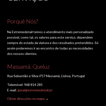
Porquê Nós?
Na Extremedetail temos o atendimento mais personalizado
possível, como tal, os valores para este serviço, dependem
sempre do estado da viatura e dos resultados pretendidos. Só
assim poderemos ir ao encontro de todas as necessidades
dos nossos clientes.
Massamá, Queluz
Rua Sebastião e Silva nº57 Massamá, Lisboa, Portugal
Telemóvel: 968 814 285
E-mail:
geral@extremedetail.pt
Obter direcções no mapa
→