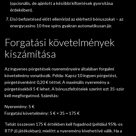
(opcionális, de ajánlott a későbbi kifizetések gyorsítása
érdekében).
Első befizetésed előtt ellenőrizd az elérhető bónuszokat – az
energycasino 10 free spins gyakran automatikusan jár.
Forgatási követelmények
kiszámítása
Az ingyenes pörgetések nyereményeire általában forgalmi
követelmény vonatkozik. Példa: Kapsz 10 ingyen pörgetést,
pörgetésenként 0,20 € téttel. A maximális nyeremény a
pörgetésekből 5 € lehet. A bónuszfeltételek szerint ezt 35-ször
kell megforgatnod. Számítás:
Nyeremény: 5 €
Forgatási követelmény: 5 € × 35 = 175 €
Tehát összesen 175 € értékben kell fogadnod (például 95%-os
RTP-jű játékokban), mielőtt a nyeremény kivehetővé válik. Ha a