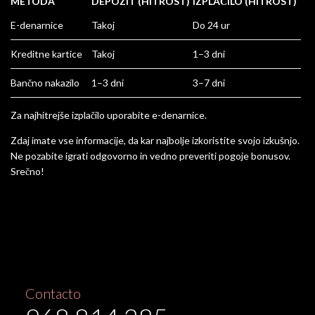
METODA
DEPOZIT (HITROST)
IZPLAČILO (HITROST)
E-denarnice
Takoj
Do 24 ur
Kreditne kartice
Takoj
1–3 dni
Bančno nakazilo
1–3 dni
3–7 dni
Za najhitrejše izplačilo uporabite e-denarnice.
Zdaj imate vse informacije, da kar najbolje izkoristite svojo izkušnjo.
Ne pozabite igrati odgovorno in vedno preveriti pogoje bonusov.
Srečno!
Contacto