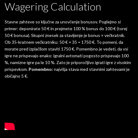
Wagering Calculation
Stavne zahteve so ključne za unovčenje bonusov. Poglejmo si
primer: deponirate 50 € in prejmete 100 % bonus do 100 € (torej
50 € bonusa). Skupni znesek za stavljenje je bonus × večkratnik.
Ob 35-kratnem večkratniku: 50 € × 35 = 1750 €. To pomeni, da
morate pred izplačilom staviti 1750 €. Pomembno je vedeti, da vsi
igre ne prispevajo enako: igralni avtomati pogosto prispevajo 100
%, namizne igre pa le 10 %. Zato je priporočljivo igrati igre z visokim
prispevkom.
Pomembno:
najvišja stava med stavnimi zahtevami je
običajno 5 €.