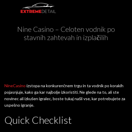
Nine Casino – Celoten vodnik po
stavnih zahtevah in izplačilih


NineCasino
izstopa na konkurenčnem trgu in ta vodnik po korakih
pojasnjuje, kako ga kar najbolje izkoristiti. Ne glede na to, ali ste
novinec ali izkušen igralec, boste tukaj našli vse, kar potrebujete za
uspešno igranje.
Quick Checklist