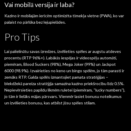
Vai mobilā versija ir laba?
Kazino ir mobilajām ierīcēm optimizēta tīmekļa vietne (PWA), ko var
palaist no pārlūka bez lejupielādes.
Pro Tips
Lai palielinātu savas izredzes, izvēlieties spēles ar augstu atdeves
procentu (RTP 96%+). Labākās iespējas ir videospēļu automāti,
piemēram, Blood Suckers (98%), Mega Joker (99%) un Jackpot
6000 (98.9%). Izvairieties no keno un bingo spēlēm, jo tām parasti ir
zemāks RTP. Galda spēlēs izmantojiet pamata stratēģijas –
blekdžekā pareiza stratēģija samazina kazino priekšrocību līdz 0.5%.
Nepievērsieties papildu likmēm ruletei (piemēram, “lucky numbers”),
jo tām ir lielāks mājas pārsvars. Vienmēr lasiet bonusu noteikumus
un izvēlieties bonusu, kas atbilst jūsu spēles stilam.