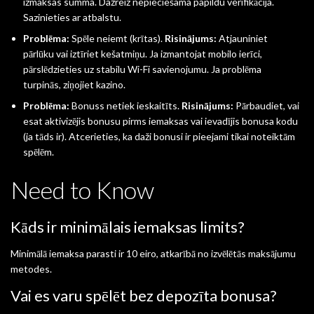
izmaksas summa. Dažreiz nepieciešama papildu verifikācija.
Sazinieties ar atbalstu.
Problēma:
Spēle neiemt (krītas).
Risinājums:
Atjauniniet
pārlūku vai iztīriet kešatmiņu. Ja izmantojat mobilo ierīci,
pārslēdzieties uz stabilu Wi-Fi savienojumu. Ja problēma
turpinās, ziņojiet kazino.
Problēma:
Bonuss netiek ieskaitīts.
Risinājums:
Pārbaudiet, vai
esat aktivizējis bonusu pirms iemaksas vai ievadījis bonusa kodu
(ja tāds ir). Atcerieties, ka daži bonusi ir pieejami tikai noteiktām
spēlēm.
Need to Know
Kāds ir minimālais iemaksas limits?
Minimālā iemaksa parasti ir 10 eiro, atkarībā no izvēlētās maksājumu
metodes.
Vai es varu spēlēt bez depozīta bonusa?