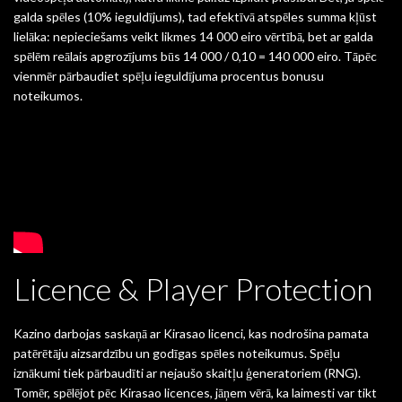
galda spēles (10% ieguldījums), tad efektīvā atspēles summa kļūst
lielāka: nepieciešams veikt likmes 14 000 eiro vērtībā, bet ar galda
spēlēm reālais apgrozījums būs 14 000 / 0,10 = 140 000 eiro. Tāpēc
vienmēr pārbaudiet spēļu ieguldījuma procentus bonusu
noteikumos.
Licence & Player Protection
Kazino darbojas saskaņā ar Kirasao licenci, kas nodrošina pamata
patērētāju aizsardzību un godīgas spēles noteikumus. Spēļu
iznākumi tiek pārbaudīti ar nejaušo skaitļu ģeneratoriem (RNG).
Tomēr, spēlējot pēc Kirasao licences, jāņem vērā, ka laimesti var tikt