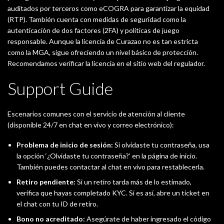
auditados por terceros como eCOGRA para garantizar la equidad
(RTP). También cuenta con medidas de seguridad como la
autenticación de dos factores (2FA) y políticas de juego
responsable. Aunque la licencia de Curazao no es tan estricta
como la MGA, sigue ofreciendo un nivel básico de protección.
Recomendamos verificar la licencia en el sitio web del regulador.
Support Guide
Escenarios comunes con el servicio de atención al cliente
(disponible 24/7 en chat en vivo y correo electrónico):
Problema de inicio de sesión:
Si olvidaste tu contraseña, usa
la opción ‘¿Olvidaste tu contraseña?’ en la página de inicio.
También puedes contactar al chat en vivo para restablecerla.
Retiro pendiente:
Si un retiro tarda más de lo estimado,
verifica que hayas completado KYC. Si es así, abre un ticket en
el chat con tu ID de retiro.
Bono no acreditado:
Asegúrate de haber ingresado el código