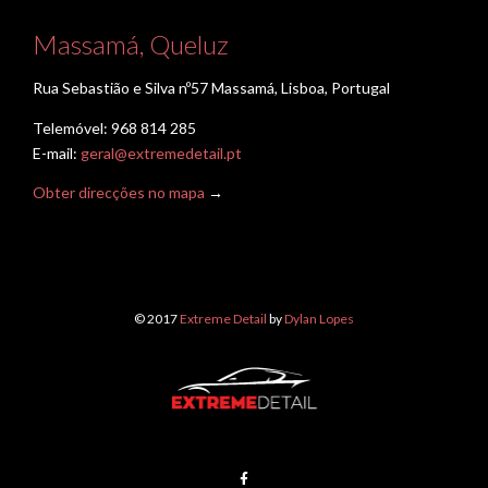
Massamá, Queluz
Rua Sebastião e Silva nº57 Massamá, Lisboa, Portugal
Telemóvel: 968 814 285
E-mail:
geral@extremedetail.pt
Obter direcções no mapa
→
© 2017
Extreme Detail
by
Dylan Lopes