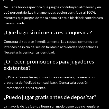
No. Cada bono especifica qué juegos contribuyen al rollover y en
qué porcentaje. Las tragamonedas suelen contribuir al 100%,
mientras que juegos de mesa como ruleta o blackjack contribuyen
menos o nada.
¿Qué hago si mi cuenta es bloqueada?
Contacta al soporte inmediatamente. Las causas comunes son
intentos de inicio de sesión fallidos o actividades sospechosas.
Necesitarás verificar tu identidad.
¿Ofrecen promociones para jugadores
existentes?
Sí, PiñataCasino tiene promociones semanales, torneos y un
programa de fidelidad con cashback. Consulta la sección
‘Promociones’ en tu cuenta.
¿Puedo jugar gratis antes de depositar?
La mayoría de los juegos tienen un modo demo que no requiere