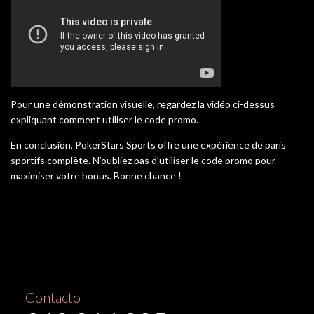
Pour une démonstration visuelle, regardez la vidéo ci-dessus
expliquant comment utiliser le code promo.
En conclusion, PokerStars Sports offre une expérience de paris
sportifs complète. N’oubliez pas d’utiliser le code promo pour
maximiser votre bonus. Bonne chance !
Contacto