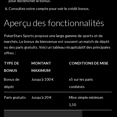
pour déclencher le bonus.
Consultez votre compte pour voir le crédit bonus.
Aperçu des fonctionnalités
PokerStars Sports propose une large gamme de sports et de
marchés. Le bonus de bienvenue est souvent un match de dépôt
ou des paris gratuits. Voici un tableau récapitulatif des principales
offres :
TYPE DE
MONTANT
CONDITIONS DE MISE
BONUS
MAXIMUM
Bonus de
Jusqu’à 100 €
x5 sur les paris
dépôt
combinés
Paris gratuits
Jusqu’à 20 €
Mise simple minimum
1,50