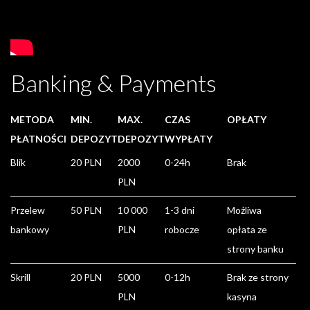
Banking & Payments
METODA
MIN.
MAX.
CZAS
OPŁATY
PŁATNOŚCI
DEPOZYT
DEPOZYT
WYPŁATY
Blik
20 PLN
2000
0-24h
Brak
PLN
Przelew
50 PLN
10 000
1-3 dni
Możliwa
bankowy
PLN
robocze
opłata ze
strony banku
Skrill
20 PLN
5000
0-12h
Brak ze strony
PLN
kasyna