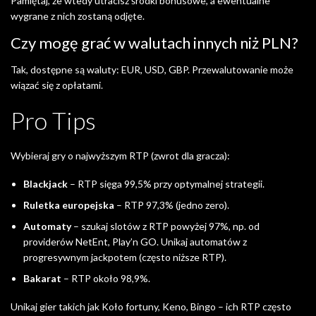
Pamiętaj, że wtedy utracisz środki bonusowe, a ewentualne
wygrane z nich zostaną odjęte.
Czy mogę grać w walutach innych niż PLN?
Tak, dostępne są waluty: EUR, USD, GBP. Przewalutowanie może
wiązać się z opłatami.
Pro Tips
Wybieraj gry o najwyższym RTP (zwrot dla gracza):
Blackjack
– RTP sięga 99,5% przy optymalnej strategii.
Ruletka europejska
– RTP 97,3% (jedno zero).
Automaty
– szukaj slotów z RTP powyżej 97%, np. od
providerów NetEnt, Play’n GO. Unikaj automatów z
progresywnym jackpotem (często niższe RTP).
Bakarat
– RTP około 98,9%.
Unikaj gier takich jak Koło fortuny, Keno, Bingo – ich RTP często