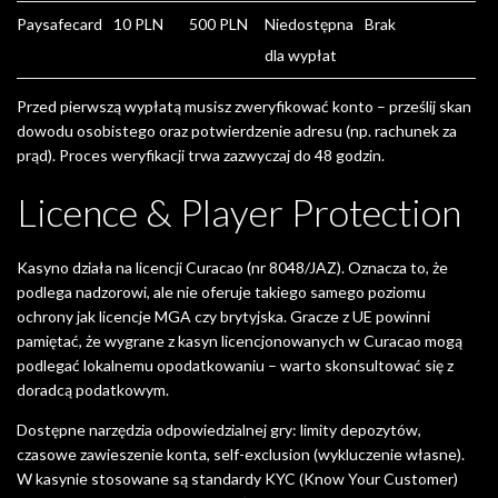
Paysafecard
10 PLN
500 PLN
Niedostępna
Brak
dla wypłat
Przed pierwszą wypłatą musisz zweryfikować konto – prześlij skan
dowodu osobistego oraz potwierdzenie adresu (np. rachunek za
prąd). Proces weryfikacji trwa zazwyczaj do 48 godzin.
Licence & Player Protection
Kasyno działa na licencji Curacao (nr 8048/JAZ). Oznacza to, że
podlega nadzorowi, ale nie oferuje takiego samego poziomu
ochrony jak licencje MGA czy brytyjska. Gracze z UE powinni
pamiętać, że wygrane z kasyn licencjonowanych w Curacao mogą
podlegać lokalnemu opodatkowaniu – warto skonsultować się z
doradcą podatkowym.
Dostępne narzędzia odpowiedzialnej gry: limity depozytów,
czasowe zawieszenie konta, self-exclusion (wykluczenie własne).
W kasynie stosowane są standardy KYC (Know Your Customer)