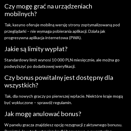
Czy mogę grać na urządzeniach
mobilnych?
Tak, kasyno oferuje mobilną wersję strony zoptymalizowaną pod
przeglądarki – nie wymaga pobierania aplikacji. Działa jak
progresywna aplikacja internetowa (PWA).
Jakie są limity wypłat?
Standardowy limit wynosi 10 000 PLN miesięcznie, ale można go
podwyższyć po dodatkowej weryfikacji.
Czy bonus powitalny jest dostępny dla
wszystkich?
Tak, dla nowych graczy po pierwszej wpłacie. Niektóre kraje mogą
być wykluczone – sprawdź regulamin.
Jak mogę anulować bonus?
W panelu gracza znajdziesz opcję rezygnacji z aktywnego bonusu.