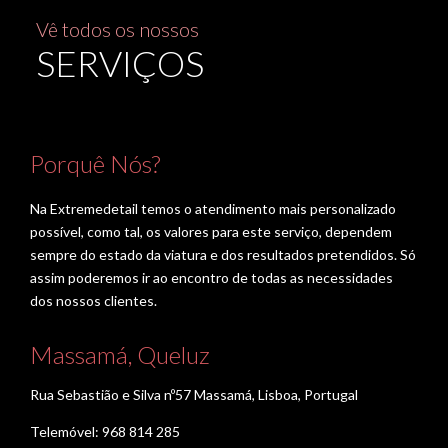
Vê todos os nossos
SERVIÇOS
Porquê Nós?
Na Extremedetail temos o atendimento mais personalizado
possível, como tal, os valores para este serviço, dependem
sempre do estado da viatura e dos resultados pretendidos. Só
assim poderemos ir ao encontro de todas as necessidades
dos nossos clientes.
Massamá, Queluz
Rua Sebastião e Silva nº57 Massamá, Lisboa, Portugal
Telemóvel: 968 814 285