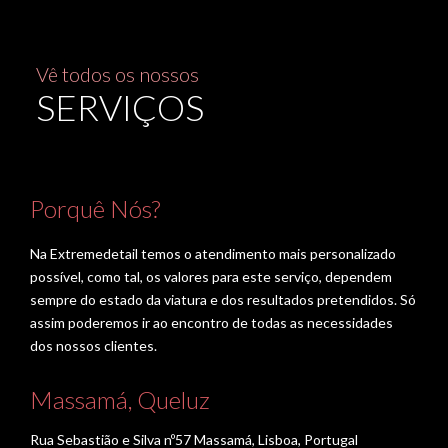
Vê todos os nossos
SERVIÇOS
Porquê Nós?
Na Extremedetail temos o atendimento mais personalizado
possível, como tal, os valores para este serviço, dependem
sempre do estado da viatura e dos resultados pretendidos. Só
assim poderemos ir ao encontro de todas as necessidades
dos nossos clientes.
Massamá, Queluz
Rua Sebastião e Silva nº57 Massamá, Lisboa, Portugal