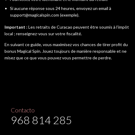
Si aucune réponse sous 24 heures, envoyez un email à
support@magicalspin.com (exemple).
Important :
Les retraits de Curacao peuvent être soumis à l’impôt
local ; renseignez-vous sur votre fiscalité.
En suivant ce guide, vous maximisez vos chances de tirer profit du
bonus Magical Spin. Jouez toujours de manière responsable et ne
misez que ce que vous pouvez vous permettre de perdre.
Contacto
968 814 285