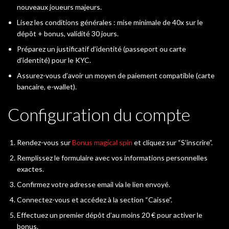
nouveaux joueurs majeurs.
Lisez les conditions générales : mise minimale de 40x sur le
dépôt + bonus, validité 30 jours.
Préparez un justificatif d’identité (passeport ou carte
d’identité) pour le KYC.
Assurez-vous d’avoir un moyen de paiement compatible (carte
bancaire, e-wallet).
Configuration du compte
Rendez-vous sur
Bonus magical spin
et cliquez sur “S’inscrire”.
Remplissez le formulaire avec vos informations personnelles
exactes.
Confirmez votre adresse email via le lien envoyé.
Connectez-vous et accédez à la section “Caisse”.
Effectuez un premier dépôt d’au moins 20 € pour activer le
bonus.