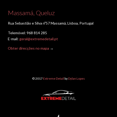
Massamá, Queluz
Rua Sebastião e Silva nº57 Massamá, Lisboa, Portugal
Telemóvel: 968 814 285
E-mail:
geral@extremedetail.pt
Obter direcções no mapa
→
© 2017
Extreme Detail
by
Dylan Lopes